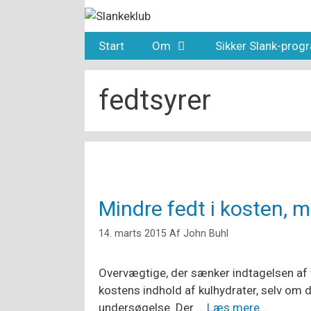
Hop
til
indhold
Start
Om
Sikker Slank-pro
fedtsyrer
Mindre fedt i kosten, 
14. marts 2015
Af
John Buhl
Overvægtige, der sænker indtagelsen af 
kostens indhold af kulhydrater, selv om 
undersøgelse. Der …
Læs mere…