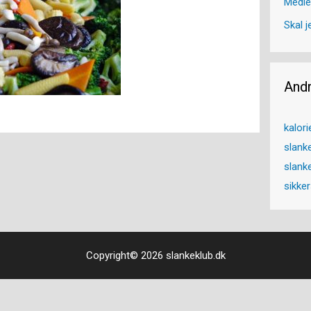
Medle
Skal j
And
kalori
slanke
slank
sikker
Copyright© 2026 slankeklub.dk