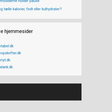
mssiderne holder pause
eg tælle kalorier, fedt eller kulhydrater?
re hjemmesider
etabel.dk
opskrifter.dk
enyt.dk
slank.dk