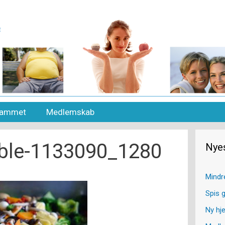
grammet
Medlemskab
ble-1133090_1280
Nye
Mindr
Spis g
Ny hj