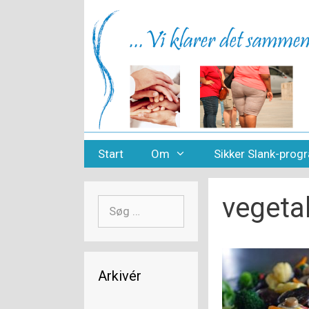
Hop
til
indhold
Start
Om
Sikker Slank-pro
vegeta
Søg
efter:
Arkivér