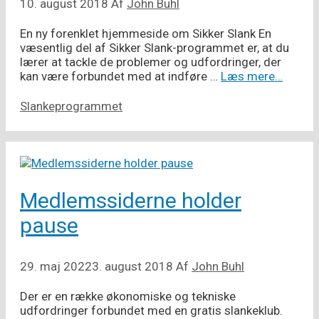
10. august 2018
Af
John Buhl
En ny forenklet hjemmeside om Sikker Slank En
væsentlig del af Sikker Slank-programmet er, at du
lærer at tackle de problemer og udfordringer, der
kan være forbundet med at indføre …
Læs mere…
Kategorier
Slankeprogrammet
Medlemssiderne holder
pause
29. maj 2022
3. august 2018
Af
John Buhl
Der er en række økonomiske og tekniske
udfordringer forbundet med en gratis slankeklub.