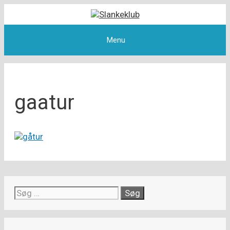
Hop
til
indhold
Menu
gaatur
Søg
efter: