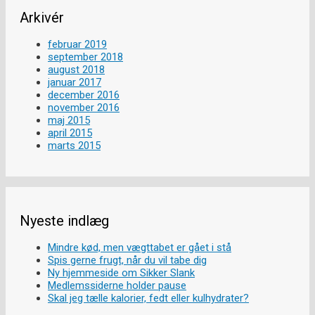
Arkivér
februar 2019
september 2018
august 2018
januar 2017
december 2016
november 2016
maj 2015
april 2015
marts 2015
Nyeste indlæg
Mindre kød, men vægttabet er gået i stå
Spis gerne frugt, når du vil tabe dig
Ny hjemmeside om Sikker Slank
Medlemssiderne holder pause
Skal jeg tælle kalorier, fedt eller kulhydrater?