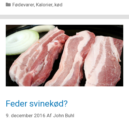
Kategorier
Fødevarer
,
Kalorier
,
kød
Feder svinekød?
9. december 2016
Af
John Buhl